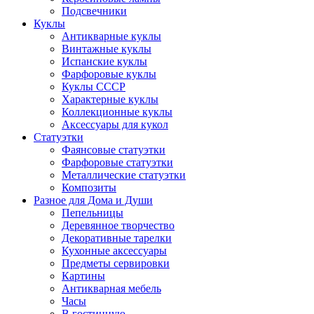
Подсвечники
Куклы
Антикварные куклы
Винтажные куклы
Испанские куклы
Фарфоровые куклы
Куклы СССР
Характерные куклы
Коллекционные куклы
Аксессуары для кукол
Статуэтки
Фаянсовые статуэтки
Фарфоровые статуэтки
Металлические статуэтки
Композиты
Разное для Дома и Души
Пепельницы
Деревянное творчество
Декоративные тарелки
Кухонные аксессуары
Предметы сервировки
Картины
Антикварная мебель
Часы
В гостинную