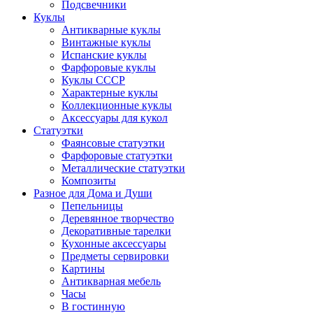
Подсвечники
Куклы
Антикварные куклы
Винтажные куклы
Испанские куклы
Фарфоровые куклы
Куклы СССР
Характерные куклы
Коллекционные куклы
Аксессуары для кукол
Статуэтки
Фаянсовые статуэтки
Фарфоровые статуэтки
Металлические статуэтки
Композиты
Разное для Дома и Души
Пепельницы
Деревянное творчество
Декоративные тарелки
Кухонные аксессуары
Предметы сервировки
Картины
Антикварная мебель
Часы
В гостинную