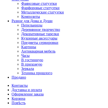
Фаянсовые статуэтки
Фарфоровые статуэтки
Металлические статуэтки
Композиты
Разное для Дома и Души
Пепельницы
Деревянное творчество
Декоративные тарелки
Кухонные аксессуары
Предметы сервировки
Картины
Антикварная мебель
Часы
В гостинную
В прихожую
Зеркала
Техника прошлого
Продано
Контакты
Доставка и оплата
Оформление заказа
Корзина
Повѣсть