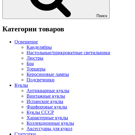
Поиск
Категории товаров
Освещение
Канделябры
Настольные/прикроватные светильники
Люстры
Бра
Торшеры
Керосиновые лампы
Подсвечники
Куклы
Антикварные куклы
Винтажные куклы
Испанские куклы
Фарфоровые куклы
Куклы СССР
Характерные куклы
Коллекционные куклы
Аксессуары для кукол
Статуэтки