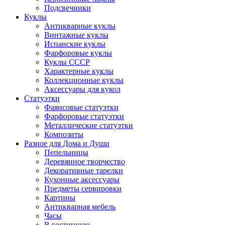
Подсвечники
Куклы
Антикварные куклы
Винтажные куклы
Испанские куклы
Фарфоровые куклы
Куклы СССР
Характерные куклы
Коллекционные куклы
Аксессуары для кукол
Статуэтки
Фаянсовые статуэтки
Фарфоровые статуэтки
Металлические статуэтки
Композиты
Разное для Дома и Души
Пепельницы
Деревянное творчество
Декоративные тарелки
Кухонные аксессуары
Предметы сервировки
Картины
Антикварная мебель
Часы
В гостинную