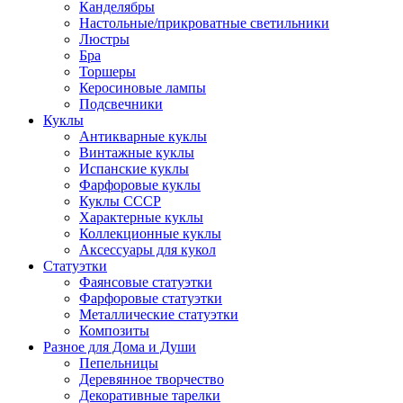
Канделябры
Настольные/прикроватные светильники
Люстры
Бра
Торшеры
Керосиновые лампы
Подсвечники
Куклы
Антикварные куклы
Винтажные куклы
Испанские куклы
Фарфоровые куклы
Куклы СССР
Характерные куклы
Коллекционные куклы
Аксессуары для кукол
Статуэтки
Фаянсовые статуэтки
Фарфоровые статуэтки
Металлические статуэтки
Композиты
Разное для Дома и Души
Пепельницы
Деревянное творчество
Декоративные тарелки