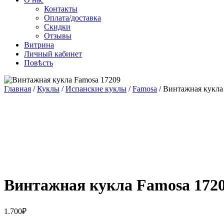
Контакты
Оплата/доставка
Скидки
Отзывы
Витрина
Личный кабинет
Повѣсть
Главная
/
Куклы
/
Испанские куклы
/
Famosa
/ Винтажная кукла
Винтажная кукла Famosa 172
1.700
₽