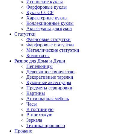
Испанские куклы
Фарфоровые куклы
Куклы СССР
Характерные куклы
Коллекционные куклы
Аксессуары для кукол
Статуэтки
Фаянсовые статуэтки
Фарфоровые статуэтки
Металлические статуэтки
Композиты
Разное для Дома и Души
Пепельницы
Деревянное творчество
Декоративные тарелки
Кухонные аксессуары
Предметы сервировки
Картины
Антикварная мебель
Часы
В гостинную
В прихожую
Зеркала
Техника прошлого
Продано