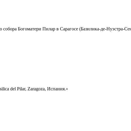
обора Богоматери Пилар в Сарагосе (Базилика-де-Нуэстра-Сеньора-
ica del Pilar, Zaragoza, Испания.»