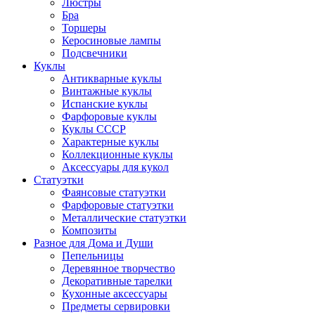
Люстры
Бра
Торшеры
Керосиновые лампы
Подсвечники
Куклы
Антикварные куклы
Винтажные куклы
Испанские куклы
Фарфоровые куклы
Куклы СССР
Характерные куклы
Коллекционные куклы
Аксессуары для кукол
Статуэтки
Фаянсовые статуэтки
Фарфоровые статуэтки
Металлические статуэтки
Композиты
Разное для Дома и Души
Пепельницы
Деревянное творчество
Декоративные тарелки
Кухонные аксессуары
Предметы сервировки