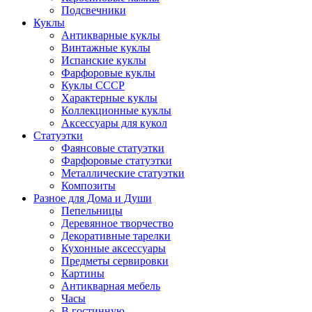
Подсвечники
Куклы
Антикварные куклы
Винтажные куклы
Испанские куклы
Фарфоровые куклы
Куклы СССР
Характерные куклы
Коллекционные куклы
Аксессуары для кукол
Статуэтки
Фаянсовые статуэтки
Фарфоровые статуэтки
Металлические статуэтки
Композиты
Разное для Дома и Души
Пепельницы
Деревянное творчество
Декоративные тарелки
Кухонные аксессуары
Предметы сервировки
Картины
Антикварная мебель
Часы
В гостинную