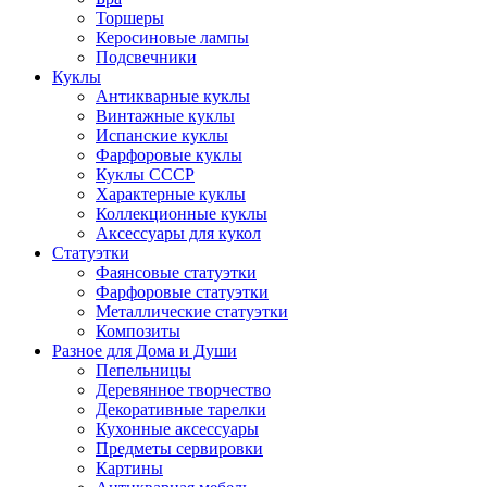
Торшеры
Керосиновые лампы
Подсвечники
Куклы
Антикварные куклы
Винтажные куклы
Испанские куклы
Фарфоровые куклы
Куклы СССР
Характерные куклы
Коллекционные куклы
Аксессуары для кукол
Статуэтки
Фаянсовые статуэтки
Фарфоровые статуэтки
Металлические статуэтки
Композиты
Разное для Дома и Души
Пепельницы
Деревянное творчество
Декоративные тарелки
Кухонные аксессуары
Предметы сервировки
Картины