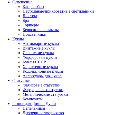
Освещение
Канделябры
Настольные/прикроватные светильники
Люстры
Бра
Торшеры
Керосиновые лампы
Подсвечники
Куклы
Антикварные куклы
Винтажные куклы
Испанские куклы
Фарфоровые куклы
Куклы СССР
Характерные куклы
Коллекционные куклы
Аксессуары для кукол
Статуэтки
Фаянсовые статуэтки
Фарфоровые статуэтки
Металлические статуэтки
Композиты
Разное для Дома и Души
Пепельницы
Деревянное творчество