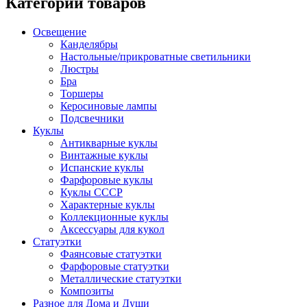
Категории товаров
Освещение
Канделябры
Настольные/прикроватные светильники
Люстры
Бра
Торшеры
Керосиновые лампы
Подсвечники
Куклы
Антикварные куклы
Винтажные куклы
Испанские куклы
Фарфоровые куклы
Куклы СССР
Характерные куклы
Коллекционные куклы
Аксессуары для кукол
Статуэтки
Фаянсовые статуэтки
Фарфоровые статуэтки
Металлические статуэтки
Композиты
Разное для Дома и Души