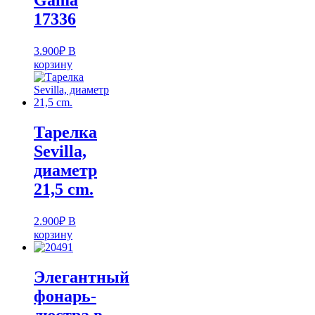
Gama
17336
3.900
₽
В
корзину
Тарелка
Sevilla,
диаметр
21,5 cm.
2.900
₽
В
корзину
Элегантный
фонарь-
люстра в