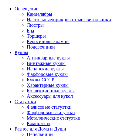
Освещение
Канделябры
Настольные/прикроватные светильники
Люстры
Бра
Торшеры
Керосиновые лампы
Подсвечники
Куклы
Антикварные куклы
Винтажные куклы
Испанские куклы
Фарфоровые куклы
Куклы СССР
Характерные куклы
Коллекционные куклы
Аксессуары для кукол
Статуэтки
Фаянсовые статуэтки
Фарфоровые статуэтки
Металлические статуэтки
Композиты
Разное для Дома и Души
Пепельницы