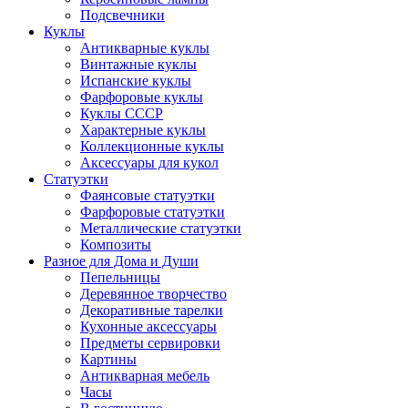
Подсвечники
Куклы
Антикварные куклы
Винтажные куклы
Испанские куклы
Фарфоровые куклы
Куклы СССР
Характерные куклы
Коллекционные куклы
Аксессуары для кукол
Статуэтки
Фаянсовые статуэтки
Фарфоровые статуэтки
Металлические статуэтки
Композиты
Разное для Дома и Души
Пепельницы
Деревянное творчество
Декоративные тарелки
Кухонные аксессуары
Предметы сервировки
Картины
Антикварная мебель
Часы