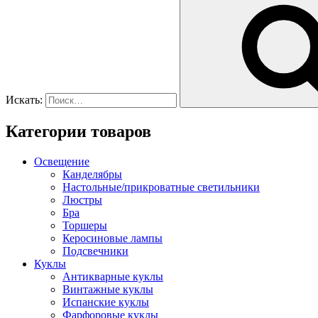
Искать:
Категории товаров
Освещение
Канделябры
Настольные/прикроватные светильники
Люстры
Бра
Торшеры
Керосиновые лампы
Подсвечники
Куклы
Антикварные куклы
Винтажные куклы
Испанские куклы
Фарфоровые куклы