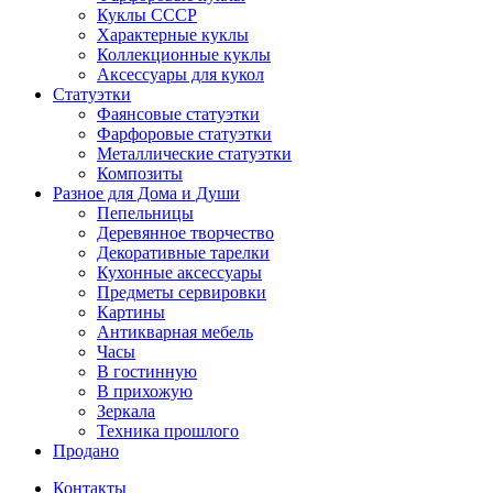
Куклы СССР
Характерные куклы
Коллекционные куклы
Аксессуары для кукол
Статуэтки
Фаянсовые статуэтки
Фарфоровые статуэтки
Металлические статуэтки
Композиты
Разное для Дома и Души
Пепельницы
Деревянное творчество
Декоративные тарелки
Кухонные аксессуары
Предметы сервировки
Картины
Антикварная мебель
Часы
В гостинную
В прихожую
Зеркала
Техника прошлого
Продано
Контакты