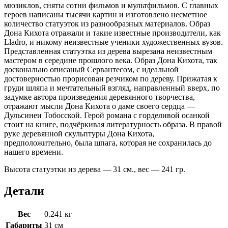
мюзиклов, сняты сотни фильмов и мультфильмов. С главных
героев написаны тысячи картин и изготовлено несметное
количество статуэток из разнообразных материалов. Образ
Дона Кихота отражали и такие известные производители, как
Lladro, и никому неизвестные ученики художественных вузов.
Представленная статуэтка из дерева вырезана неизвестным
мастером в середине прошлого века. Образ Дона Кихота, так
досконально описаный Сервантесом, с идеальной
достоверностью прорисован резчиком по дереву. Прижатая к
груди шляпа и мечтательный взгляд, направленный вверх, по
задумке автора произведения деревянного творчества,
отражают мысли Дона Кихота о даме своего сердца —
Дульсинеи Тобосской. Герой романа с горделивой осанкой
стоит на книге, подчёркивая литературность образа. В правой
руке деревянной скульптуры Дона Кихота,
предположительно, была шпага, которая не сохранилась до
нашего времени.
Высота статуэтки из дерева — 31 см., вес — 241 гр.
Детали
Вес
0.241 кг
Габариты
31 см