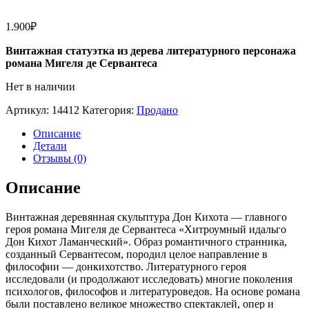
1.900
₽
Винтажная статуэтка из дерева литературного персонажа
романа Мигеля де Сервантеса
Нет в наличии
Артикул:
14412
Категория:
Продано
Описание
Детали
Отзывы (0)
Описание
Винтажная деревянная скульптура Дон Кихота — главного
героя романа Мигеля де Сервантеса «Хитроумный идальго
Дон Кихот Ламанческий». Образ романтичного странника,
созданный Сервантесом, породил целое направление в
философии — донкихотство. Литературного героя
исследовали (и продолжают исследовать) многие поколения
психологов, философов и литературоведов. На основе романа
были поставлено великое множество спектаклей, опер и