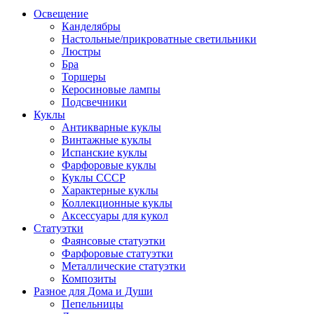
Освещение
Канделябры
Настольные/прикроватные светильники
Люстры
Бра
Торшеры
Керосиновые лампы
Подсвечники
Куклы
Антикварные куклы
Винтажные куклы
Испанские куклы
Фарфоровые куклы
Куклы СССР
Характерные куклы
Коллекционные куклы
Аксессуары для кукол
Статуэтки
Фаянсовые статуэтки
Фарфоровые статуэтки
Металлические статуэтки
Композиты
Разное для Дома и Души
Пепельницы