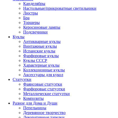
Канделябры
Настольные/прикроватные светильники
Люстры
Бра
Торшеры
Керосиновые лампы
Подсвечники
Куклы
Антикварные куклы
Винтажные куклы
Испанские куклы
Фарфоровые куклы
Куклы СССР
Характерные куклы
Коллекционные куклы
Аксессуары для кукол
Статуэтки
Фаянсовые статуэтки
Фарфоровые статуэтки
Металлические статуэтки
Композиты
Разное для Дома и Души
Пепельницы
Деревянное творчество
Декоративные тарелки