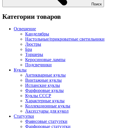
Поиск
Категории товаров
Освещение
Канделябры
Настольные/прикроватные светильники
Люстры
Бра
Торшеры
Керосиновые лампы
Подсвечники
Куклы
Антикварные куклы
Винтажные куклы
Испанские куклы
Фарфоровые куклы
Куклы СССР
Характерные куклы
Коллекционные куклы
Аксессуары для кукол
Статуэтки
Фаянсовые статуэтки
Фарфоровые статуэтки