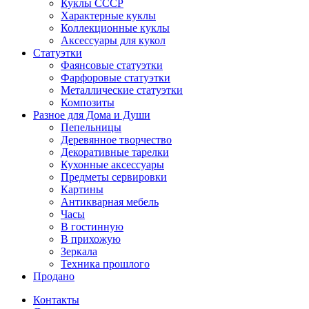
Куклы СССР
Характерные куклы
Коллекционные куклы
Аксессуары для кукол
Статуэтки
Фаянсовые статуэтки
Фарфоровые статуэтки
Металлические статуэтки
Композиты
Разное для Дома и Души
Пепельницы
Деревянное творчество
Декоративные тарелки
Кухонные аксессуары
Предметы сервировки
Картины
Антикварная мебель
Часы
В гостинную
В прихожую
Зеркала
Техника прошлого
Продано
Контакты