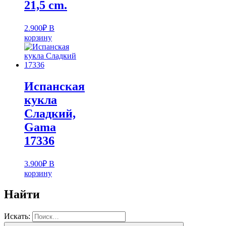
21,5 cm.
2.900
₽
В
корзину
Испанская
кукла
Cладкий,
Gama
17336
3.900
₽
В
корзину
Найти
Искать: