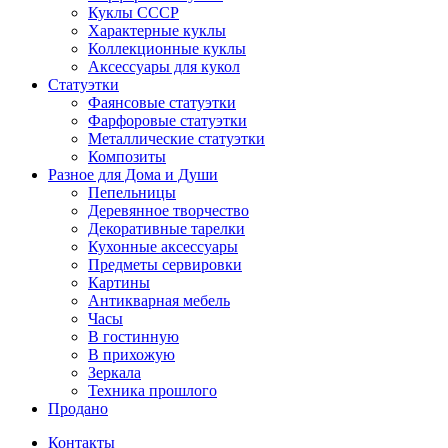
Куклы СССР
Характерные куклы
Коллекционные куклы
Аксессуары для кукол
Статуэтки
Фаянсовые статуэтки
Фарфоровые статуэтки
Металлические статуэтки
Композиты
Разное для Дома и Души
Пепельницы
Деревянное творчество
Декоративные тарелки
Кухонные аксессуары
Предметы сервировки
Картины
Антикварная мебель
Часы
В гостинную
В прихожую
Зеркала
Техника прошлого
Продано
Контакты