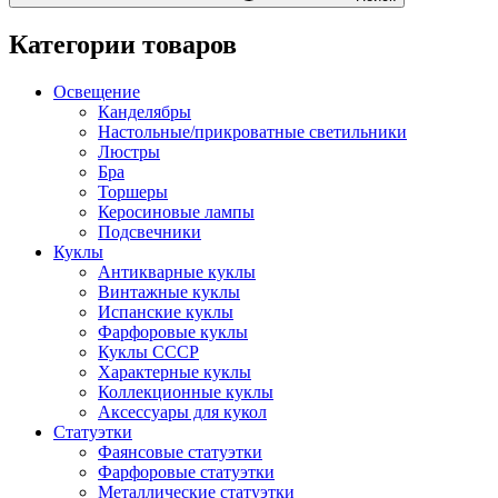
Категории товаров
Освещение
Канделябры
Настольные/прикроватные светильники
Люстры
Бра
Торшеры
Керосиновые лампы
Подсвечники
Куклы
Антикварные куклы
Винтажные куклы
Испанские куклы
Фарфоровые куклы
Куклы СССР
Характерные куклы
Коллекционные куклы
Аксессуары для кукол
Статуэтки
Фаянсовые статуэтки
Фарфоровые статуэтки
Металлические статуэтки